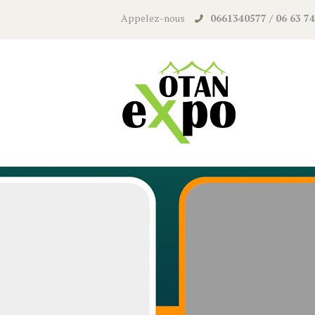
Appelez-nous
0661340577 / 06 63 74